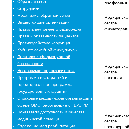
Обратная связь
профессии
Сотрудники
Механизмы обратной связи
Медицинска
Вышестоящие организации
сестра 
физиотерап
Правила внутреннего распорядка
Права и обязанности пациентов
Противодействие коррупции
Кабинет лечебной физкультуры
Политика информационной
безопасности
Медицинска
Независимая оценка качества
сестра
Программа гос.гарантий и
палатная
территориальная программа
государственных гарантий
Страховые медицинские организации в
сфере ОМС, работающие с ГБУЗ РМ
Показатели доступности и качества
Медицинска
медицинской помощи
сестра
Отделение мед.реабилитации
процедурно