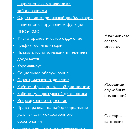
пациентов с соматическими
заболеваниями
Отделение медицинской реабилитации
пациентов с нарушением функции
ПНС и КМС
Медицинска
Физиотерапевтическое отделение
сестра 
График госпитализаций
массажу
Правила госпитализации и перечень
документов
Коронавирус
Социальное обслуживание
Гериатрическое отделение
Уборщица
Кабинет функциональной диагностики
служебных
Кабинет ультразвуковой диагностики
помещений
Инфекционное отделение
Права граждан на набор социальных
услуг в части лекарственного
Слесарь-
обеспечения
сантехник
Объем мед.помощи,оказываемой в