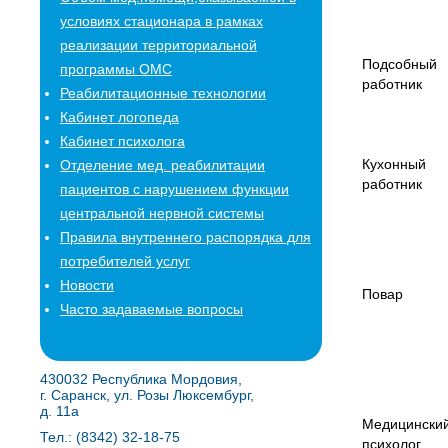
условиях стационара в рамках
реализации территориальной
Подсобный
программы ОМС
работник
Реабилитационные технологии
Кабинет логопеда
Кабинет психолога
Кухонный
Отделение мед. реабилитации
работник
пациентов с нарушением функции
центральной нервной системы
Правила внутреннего распорядка для
потребителей услуг
Новости
Повар
Часто задаваемые вопросы
430032 Республика Мордовия,
г. Саранск, ул. Розы Люксембург,
д. 11а
Медицински
Тел.: (8342) 32-18-75
психолог